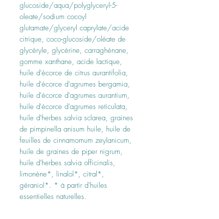
glucoside/aqua/polyglyceryl-5-
oleate/sodium cocoyl
glutamate/glyceryl caprylate/acide
citrique, coco-glucoside/oléate de
glycéryle, glycérine, carraghénane,
gomme xanthane, acide lactique,
huile d'écorce de citrus aurantifolia,
huile d'écorce d'agrumes bergamia,
huile d'écorce d'agrumes aurantium,
huile d'écorce d'agrumes reticulata,
huile d'herbes salvia sclarea, graines
de pimpinella anisum huile, huile de
feuilles de cinnamomum zeylanicum,
huile de graines de piper nigrum,
huile d'herbes salvia officinalis,
limonène*, linalol*, citral*,
géraniol*. * à partir d'huiles
essentielles naturelles.