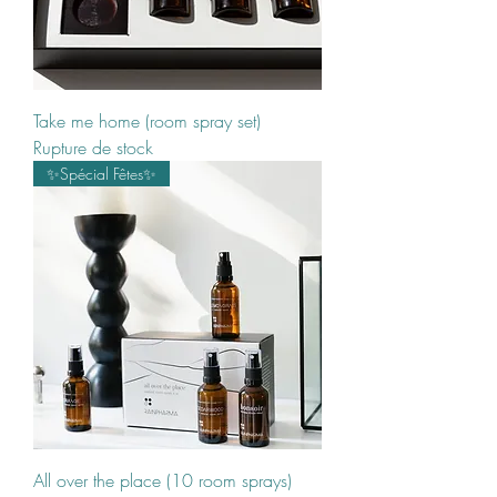
Take me home (room spray set)
Rupture de stock
✨Spécial Fêtes✨
All over the place (10 room sprays)