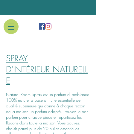
SPRAY
D'INT
RIEUR
NATURELL
É
E
Natural Room Spray est un parfum d' ambiance
100% naturel à base d' huile essentielle de
qualité supérieure qui donne à chaque recoin
de la maison un parfum adapté. Trouvez le bon
parfum pour chaque pièce et répartissez les
flacons dans toute la maison. Vous pouvez
choisir parmi plus de 20 huiles essentielles