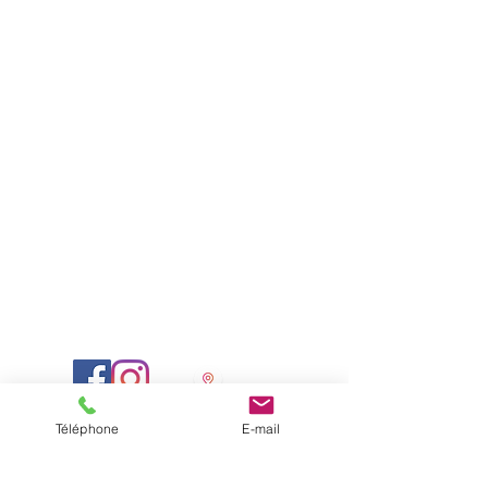
Horaires d'ouverture:
Lundi: 09:00 – 18:00
Mardi: 09:00 – 20:00
Mercredi: Fermé
Jeudi: 09:00 – 18:00
Vendredi: 09:00 – 18:00
Samedi: 09:00 – 14:00
Dimanche: Fermé
Téléphone
E-mail