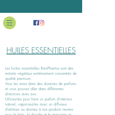
HUILES ESSENTIELLES
Les huiles essentielles RainPharma sont des
extraits végétaux extrêmement concentrés de
qualité premium.
Vous les avez dans des dizaines de parfums
et vous pouvez aller dans différentes
directions avec eux.
Utilisez-les pour faire un parfum d'intérieur
naturel, vaporisez-les avec un diffuseur
d'arômes ou donnez à nos produits neutres
pour le bain, la douche et le massage un