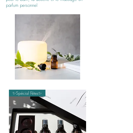
parfum personnel
✨Spécial Fêtes✨