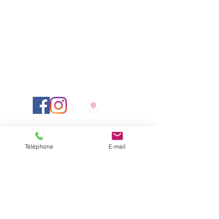
Horaires d'ouverture:
Lundi: 09:00 – 18:00
Mardi: 09:00 – 20:00
Mercredi: Fermé
Jeudi: 09:00 – 18:00
Vendredi: 09:00 – 18:00
Samedi: 09:00 – 14:00
Dimanche: Fermé
Téléphone
E-mail