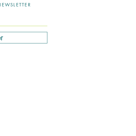
EWSLETTER
r
ls@hotmail.com
0498 714 205