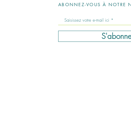
ABONNEZ-VOUS À NOTRE N
S'abonne
severinepedicurenai
Horaires d'ouverture:
Lundi: 09:00 – 18:00
Mardi: 09:00 – 20:00
Mercredi: Fermé