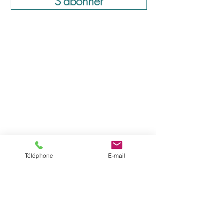
S'abonner
Horaires d'ouverture:
Lundi: 09:00 – 18:00
Mardi: 09:00 – 20:00
Mercredi: Fermé
Téléphone
E-mail
Jeudi: 09:00 – 18:00
Vendredi: 09:00 – 18:00
Samedi: 09:00 – 14:00
Dimanche: Fermé