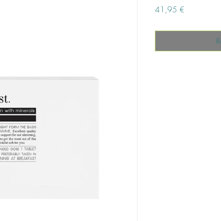
Prix
41,95 €
R