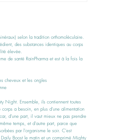
néraux) selon la tradition orthomoléculaire.
édient, des substances identiques au corps
lité élevée.
me de santé RainPharma et est à la fois la
es cheveux et les ongles
enne
y Night. Ensemble, ils contiennent toutes
e corps a besoin, en plus d'une alimentation
car, d'une part, il vaut mieux ne pas prendre
 même temps, et d'autre part, parce que
orbées par l'organisme le soir. C'est
Daily Boost le matin et un comprimé Mighty