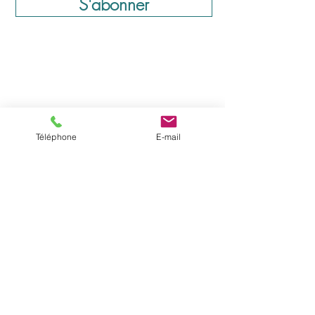
S'abonner
Téléphone
E-mail
Horaires d'ouverture:
Lundi: 09:00 – 18:00
Mardi: 09:00 – 20:00
Mercredi: Fermé
Jeudi: 09:00 – 18:00
Vendredi: 09:00 – 18:00
Samedi: 09:00 – 14:00
Dimanche: Fermé