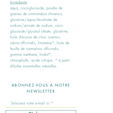
Ingrédients
aqua, coco-glucoside, poudre de
graines de simmondsia chinensis,
glycérine/aqua/lévulinate de
sodium/anisate de sodium, coco-
glucoside/glycéryl oléate, glycérine,
huile d'écorce de citrus sinensis,
salvia officinalis, limonène*, huile de
feuille de rosmarinus officinalis,
gomme xanthane, linalol*,
chlorophylle, acide citrique. * à partir
d'huiles essentielles naturelles.
ABONNEZ-VOUS À NOTRE
NEWSLETTER