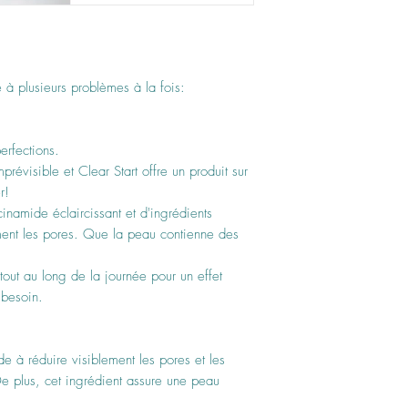
e à plusieurs problèmes à la fois:
erfections.
révisible et Clear Start offre un produit sur
r!
namide éclaircissant et d'ingrédients
ment les pores. Que la peau contienne des
tout au long de la journée pour un effet
z besoin.
e à réduire visiblement les pores et les
De plus, cet ingrédient assure une peau