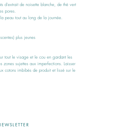
 d'extrait de noisette blanche, de thé vert
les pores.
 la peau tout au long de la journée.
scentes) plus jeunes
sur tout le visage et le cou en gardant les
es zones sujettes aux imperfections. Laisser
ux cotons imbibés de produit et lissé sur le
EWSLETTER