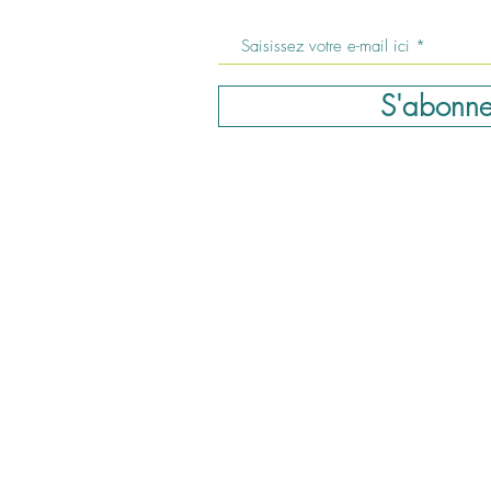
S'abonne
severinepedicurenai
Horaires d'ouverture:
Lundi: 09:00 – 18:00
Mardi: 09:00 – 20:00
Mercredi: Fermé
Jeudi: 09:00 – 18:00
Vendredi: 09:00 – 18:00