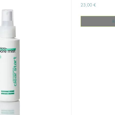
Prix
23,00 €
R