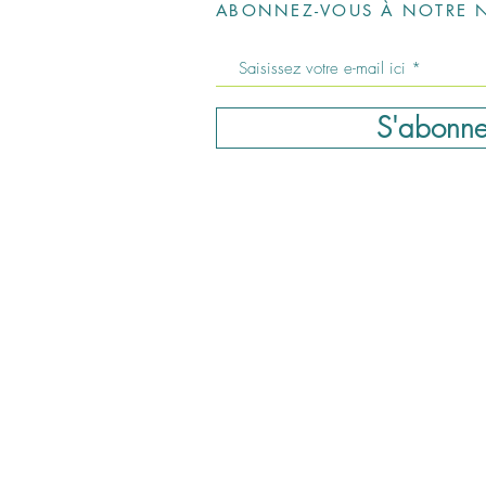
ABONNEZ-VOUS À NOTRE N
S'abonne
severinepedicurenai
Horaires d'ouverture:
Lundi: 09:00 – 18:00
Mardi: 09:00 – 20:00
Mercredi: Fermé
Jeudi: 09:00 – 18:00