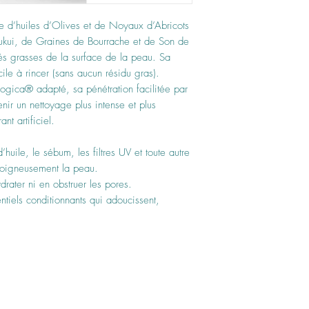
se d’huiles d’Olives et de Noyaux d’Abricots
Kukui, de Graines de Bourrache et de Son de
tés grasses de la surface de la peau. Sa
cile à rincer (sans aucun résidu gras).
logica® adapté, sa pénétration facilitée par
nir un nettoyage plus intense et plus
nt artificiel.
huile, le sébum, les filtres UV et toute autre
soigneusement la peau.
drater ni en obstruer les pores.
ntiels conditionnants qui adoucissent,