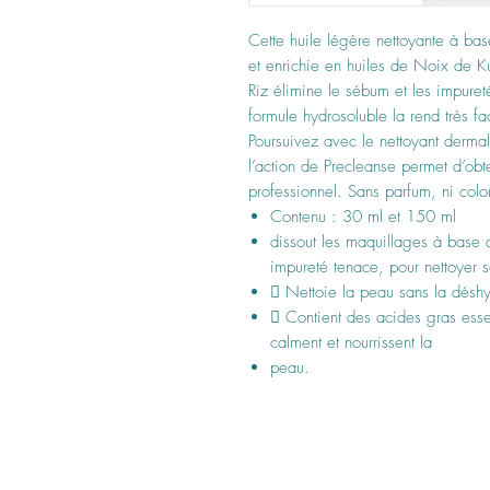
Cette huile légère nettoyante à ba
et enrichie en huiles de Noix de 
Riz élimine le sébum et les impure
formule hydrosoluble la rend très fa
Poursuivez avec le nettoyant derma
l’action de Precleanse permet d’obte
professionnel. Sans parfum, ni colora
Contenu : 30 ml et 150 ml
dissout les maquillages à base d’
impureté tenace, pour nettoyer 
􏰀 Nettoie la peau sans la déshy
􏰀 Contient des acides gras esse
calment et nourrissent la
peau.