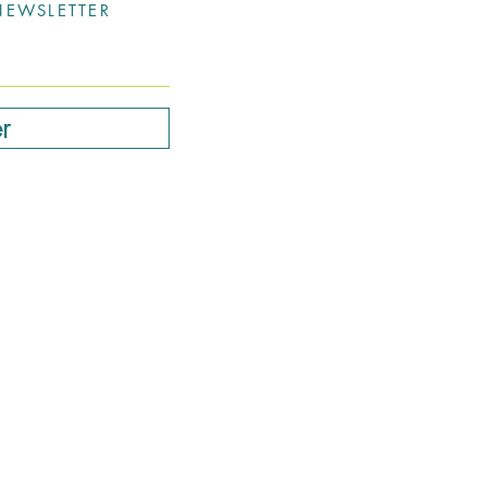
EWSLETTER
r
ls@hotmail.com
0498 714 205